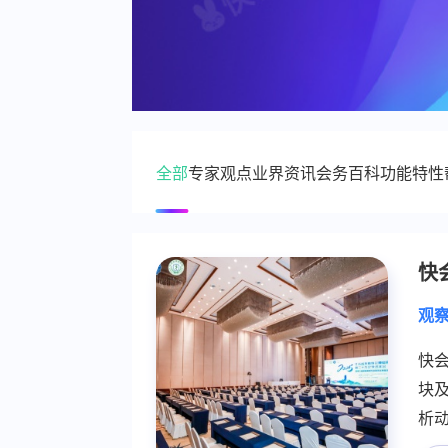
全部
专家观点
业界资讯
会务百科
功能特性
案例分析
行业趋势
政策法规
技术前沿
观察
快
观
快
块
析
降