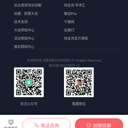
后台使用培训讲解
快会务·学术汇
创建、配置大会
展会Pro
技术支持
千展网
大会帮助中心
会展行
活动帮助中心
快会务官方博客
展会帮助中心
© 版权所有 成都商推云科技有限公司 All Rights Reserved
蜀ICP备18032166号-16
关注公众号
客服微信
电话咨询
加微信聊