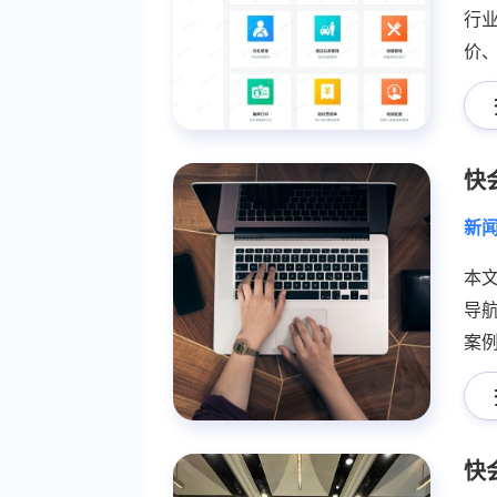
行
价、
态
品牌
快
新
本
导
案
快