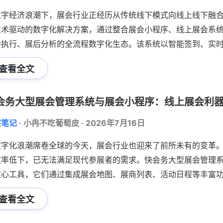
数字经济浪潮下，展会行业正经历从传统线下模式向线上线下融
技术驱动的数字化解决方案，通过整合展会小程序、线上展会系
中执行、展后分析的全流程数字化生态。该系统以智能签到、实
统展会效率低下、数据割裂、体验单一等痛点，助力主办方实现降
查看全文
国-俄罗斯博览会等实际案例，深入探讨快会务如何通过技术赋能
化展会新模式。
会务大型展会管理系统与展会小程序：线上展会利
察笔记
·
小冉不吃葡萄皮
·
2026年7月16日
数字化浪潮席卷全球的今天，展会行业也迎来了前所未有的变革
效率低下，已无法满足现代参展者的需求。快会务大型展会管理
核心工具，它们通过集成展会地图、展商列表、活动日程等丰富
渠道。结合微展通的技术优势，快会务系统不仅提升了展会的组
查看全文
，成为展会行业的革新之力。本文将深入探讨快会务大型展会管
如何助力展会行业迈向数字化新纪元。