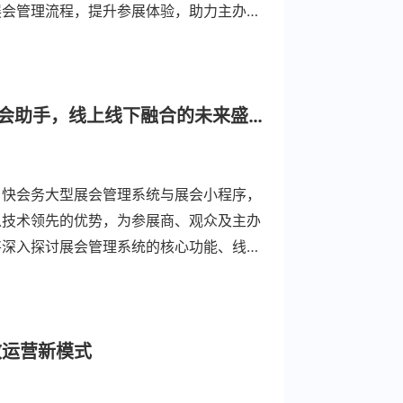
展会管理流程，提升参展体验，助力主办方
中俄博览会的跨国商务撮合，再到深圳文博
服务价值。
快会务大型展会管理系统+展会小程序：随身携带的展会助手，线上线下融合的未来盛会新体验
。快会务大型展会管理系统与展会小程序，
以技术领先的优势，为参展商、观众及主办
将深入探讨展会管理系统的核心功能、线上
展会小程序，在多个国家级、国际级展会中
效运营新模式