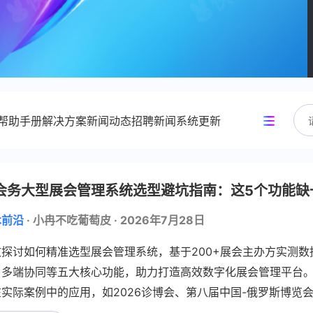
帮助手册
解决方案
新闻动态
招聘新闻
系统更新
笔记
会展术语
深度解读
趋势研判
会务大型展会管理系统选型避坑指南：这5个功能缺
术前沿
·
小冉不吃葡萄皮
·
2026年7月28日
文探讨如何精准选型展会管理系统，基于200+展会主办方实测
、多端协同等五大核心功能，助力打造高效数字化展会管理平台
在实际案例中的应用，如2026诊博会、第八届中国-俄罗斯博览
为展览管理系统优选方案。快会务研究员认为未来展览会将朝精品