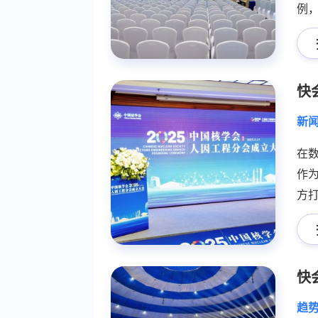
例
实
会
新
在
作
方
展
实
快
趋