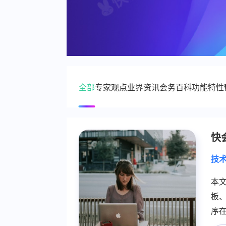
全部
专家观点
业界资讯
会务百科
功能特性
案例分析
行业趋势
政策法规
技术前沿
观察
快
技
本
板
序
作