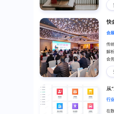
形
会
传
解
会
未
领
行
在