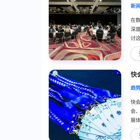
新
在
深
讨
何
效
趋
快
会
展
助