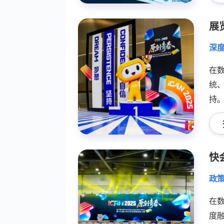
展
深
在
统
持
应
快
政
在
度