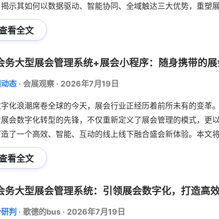
，揭示其如何以数据驱动、智能协同、全域触达三大优势，重塑
现数字化转型。从2026诊博会的医疗资源精准对接，到第八届
查看全文
的百万级流量裂变，快会务已验证其作为行业标杆的技术实力与
闻动态
·
会展观察
·
2026年7月19日
数字化浪潮席卷全球的今天，展会行业正经历着前所未有的变革
为展会数字化转型的先锋，不仅重新定义了展会管理的模式，更
打造了一个高效、智能、互动的线上线下融合盛会新体验。本文
会系统的创新应用，以及快会务如何通过其大型展会管理系统与
查看全文
现高效运营，推动展会行业迈向未来。
会务大型展会管理系统：引领展会数字化，打造高
势研判
·
歌德的bus
·
2026年7月19日