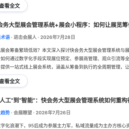
查看全文
式一体化发展。
展术语
·
进击会展人
·
2026年7月28日
统展会筹备繁琐低效？本文深入探讨快会务大型展会管理系统与
析如何通过数字化手段实现展位预定、参展商管理、观众引流等全
务提供一站式线上展会系统，涵盖从筹备到执行的全周期管理，
来展览会将朝精品化、专业化、品牌化及会-展-赛-同期多形式
查看全文
行业创新。
业趋势
·
会展瞭望
·
2026年7月26日
数字化浪潮下，95后成为参展主力军，私域流量成为主办方核心