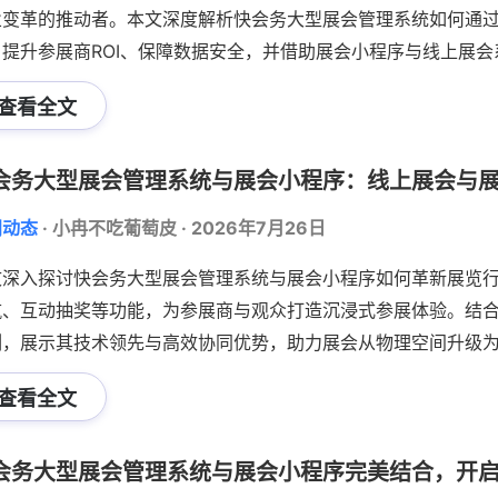
业变革的推动者。本文深度解析快会务大型展会管理系统如何通过
提升参展商ROI、保障数据安全，并借助展会小程序与线上展会系
圈’。结合快会务在2026诊博会、第八届中国-俄罗斯博览会等
查看全文
化及会-展-赛-同期多形式一体化发展趋势。
会务大型展会管理系统与展会小程序：线上展会与
闻动态
·
小冉不吃葡萄皮
·
2026年7月26日
文深入探讨快会务大型展会管理系统与展会小程序如何革新展览
航、互动抽奖等功能，为参展商与观众打造沉浸式参展体验。结
例，展示其技术领先与高效协同优势，助力展会从物理空间升级
查看全文
会务大型展会管理系统与展会小程序完美结合，开