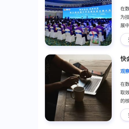
在
为
展
传
中
字
快
观
在
取
的
取
及
其