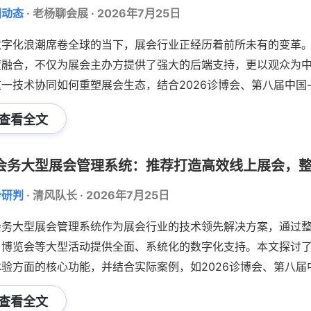
闻动态
·
老杨聊会展
·
2026年7月25日
数字化浪潮席卷全球的当下，展会行业正经历着前所未有的变革
度融合，不仅为展会主办方提供了强大的后端支持，更以观众为
这一技术协同如何重塑展会生态，结合2026诊博会、第八届中国
通过智能签到、动态导航、商务配对等功能模块，实现观众转化率提
查看全文
，为展会行业数字化转型提供可复制的“中国方案”。
势研判
·
清风队长
·
2026年7月25日
会务大型展会管理系统作为展会行业的技术领先解决方案，通过
、博览会等大型活动提供全面、系统化的数字化支持。本文探讨
体验方面的核心功能，并结合实际案例，如2026诊博会、第八届
力展会行业实现高效、专业的数字化管理新模式。
查看全文