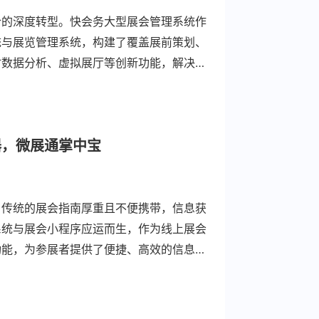
合的深度转型。快会务大型展会管理系统作
统与展览管理系统，构建了覆盖展前策划、
时数据分析、虚拟展厅等创新功能，解决了
本增效。本文结合2026诊博会、第八届
展会行业，打造高效、专业、可持续的数
器，微展通掌中宝
。传统的展会指南厚重且不便携带，信息获
系统与展会小程序应运而生，作为线上展会
功能，为参展者提供了便捷、高效的信息获
织效率，更优化了参展体验，让信息触手可
理系统的功能、优势及实际应用案例，展示