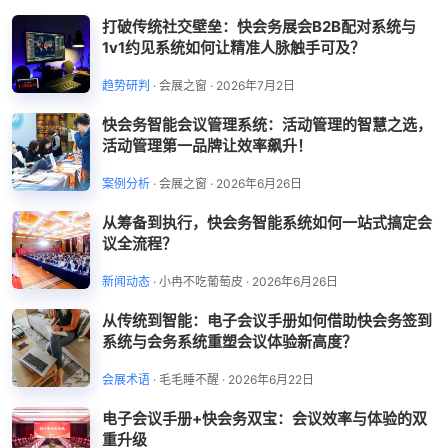
打破传统社交壁垒：快会务展会B2B配对系统与
1v1约见系统如何让精准人脉触手可及？
趋势研判
·
会展之窗
·
2026年7月2日
快会务智能会议管理系统：活动管理的智慧之选，
活动管理第一品牌让效率飙升！
案例分析
·
会展之窗
·
2026年6月26日
从筹备到执行，快会务智能系统如何一站式搞定会
议全流程？
新闻动态
·
小冉不吃葡萄皮
·
2026年6月26日
从传统到智能：电子会议手册如何借助快会务签到
系统与会务系统重塑会议体验新高度？
会展术语
·
毛毛睡不醒
·
2026年6月22日
电子会议手册+快会务双宝：会议效率与体验的双
重升级