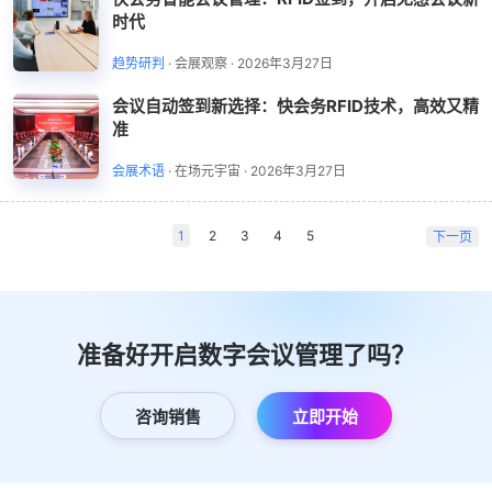
时代
趋势研判
·
会展观察
·
2026年3月27日
会议自动签到新选择：快会务RFID技术，高效又精
准
会展术语
·
在场元宇宙
·
2026年3月27日
1
2
3
4
5
下一页
准备好开启数字会议管理了吗？
咨询销售
立即开始