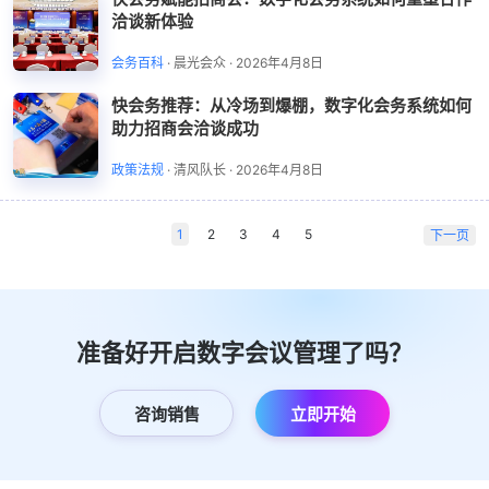
洽谈新体验
会务百科
·
晨光会众
·
2026年4月8日
快会务推荐：从冷场到爆棚，数字化会务系统如何
助力招商会洽谈成功
政策法规
·
清风队长
·
2026年4月8日
1
2
3
4
5
下一页
准备好开启数字会议管理了吗？
咨询销售
立即开始