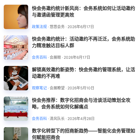
快会务邀约统计新风尚：会务系统如何让活动邀约
与邀请函管理更高效
政策法规
·
悠悠会务
·
2026年6月17日
快会务邀约统计：活动邀约不再泛泛，会务系统助
力精准触达目标人群
会务百科
·
会展眼
·
2026年6月17日
解锁高效邀约新姿势：快会务邀约管理系统，让活
动邀约不再难
观察笔记
·
会展瞭望
·
2026年5月10日
快会务推荐：数字化招商会与洽谈活动策划全攻
略，会务系统如何化解痛点
会务百科
·
清风队长
·
2026年4月28日
数字化转型下的招商新趋势——智能化会务管理如
何赋能招商会