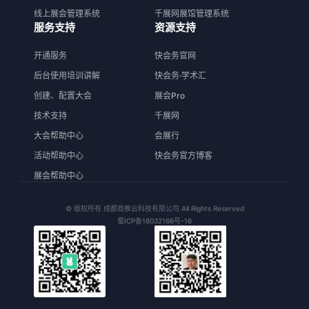
线上展会管理系统
千展网展馆管理系统
服务支持
资源支持
开通服务
快会务官网
后台使用培训讲解
快会务·学术汇
创建、配置大会
展会Pro
技术支持
千展网
大会帮助中心
会展行
活动帮助中心
快会务官方博客
展会帮助中心
© 版权所有 成都商推云科技有限公司 All Rights Reserved
蜀ICP备18032166号-16