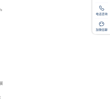
户
电话咨询
扫码
扫码
加微信聊
展
平