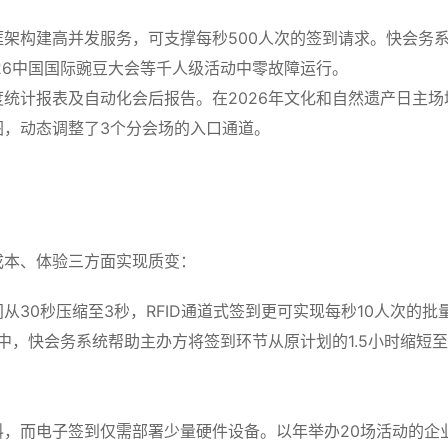
ask框架构建高并发服务，可支撑每秒500人次的签到请求。快会务
26中国国际豌豆大会等千人级活动中零故障运行。
统计报表及自动化会后报告。在2026年文化和自然遗产日主场
图，动态调整了3个分会场的入口通道。
成本、体验三方面实现质变：
30秒压缩至3秒，RFID通道式签到更可实现每秒10人次的批
中，快会务系统帮助主办方将签到环节从原计划的1.5小时缩短至
，而电子签到仅需部署少量硬件设备。以年举办20场活动的企