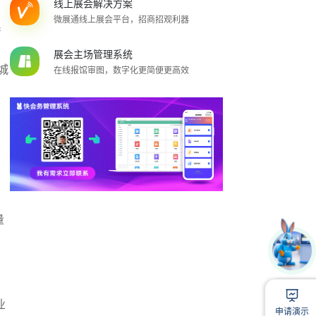
线上展会解决方案
微展通线上展会平台，招商招观利器
系
展会主场管理系统
城
在线报馆审图，数字化更简便更高效
量
1
扫
业
申请演示