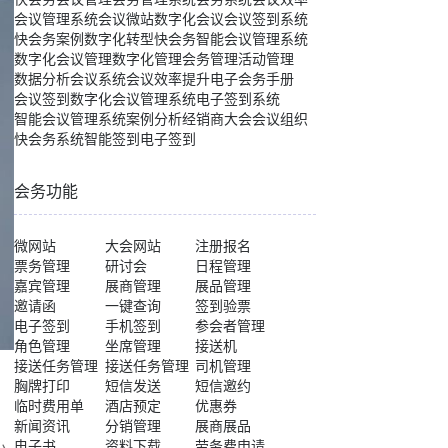
会议管理系统
会议微站
数字化会议
会议签到系统
快会务案例
数字化转型
快会务智能会议管理系统
数字化会议管理
数字化管理
会务管理
活动管理
数据分析
会议系统
会议效率提升
电子会务手册
会议签到
数字化会议管理系统
电子签到系统
智能会议管理系统
案例分析
经销商大会
会议组织
快会务系统
智能签到
电子签到
会务功能
微网站
大会网站
注册报名
票务管理
研讨会
日程管理
嘉宾管理
展商管理
展品管理
邀请函
一键查询
签到验票
电子签到
手机签到
参会者管理
角色管理
坐席管理
接送机
接送任务管理
接送任务管理
司机管理
胸牌打印
短信发送
短信邀约
临时费用单
酒店预定
优惠券
新闻资讯
分销管理
展商展品
电子书
资料下载
劳务费申请
小