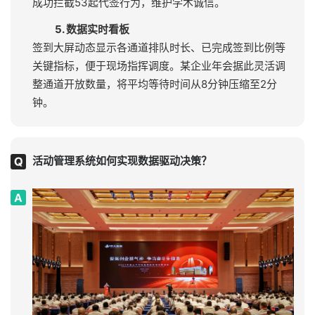
过该功能，将签到区域拥堵指数从0.8降至0.3。
3. 离线应急机制
采用本地缓存+云端同步技术，即使网络中断也可继续签
到，数据恢复连接后自动补传。某户外音乐节在遭遇网
络故障时，依靠该机制保障3小时无间断签到。
4. 异常处理预案
系统内置黑名单校验、重复签到拦截、代签检测等10余
种风控规则。某学术会议通过人脸识别+活体检测技术，
成功拦截53起代签行为，维护学术诚信。
5. 数据实时看板
签到大屏动态显示各通道排队时长、已完成签到比例等
关键指标，便于现场指挥调度。某企业年会据此灵活调
整通道开放数量，将平均等待时间从8分钟压缩至2分
钟。