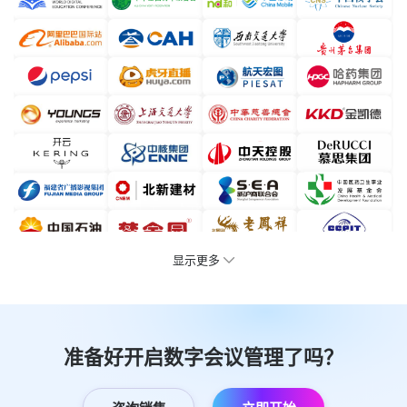
2024年茅台红缨子高粱丰收庆典活动：个人行程、接送
安排、餐叙查询
服务千行百业，值得您信赖