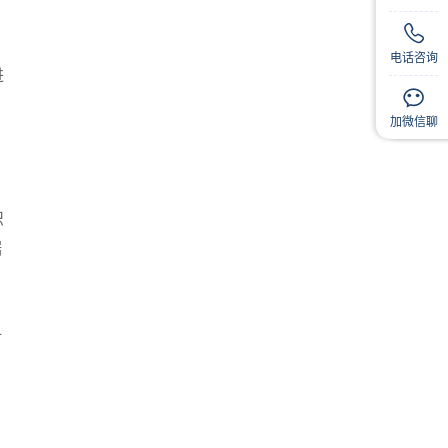
电话咨询
进
扫码
扫码
加微信聊
织
据
时