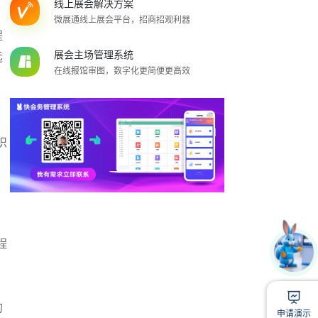
线上展会解决方案
微展通线上展会平台，招商招观利器
程
展会主场管理系统
远
在线报馆审图，数字化更简便更高效
织
程
1
扫
的
申请演示