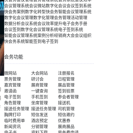
会议管理系统
会议微站
数字化会议
会议签到系统
快会务案例
数字化转型
快会务智能会议管理系统
数字化会议管理
数字化管理
会务管理
活动管理
数据分析
会议系统
会议效率提升
电子会务手册
会议签到
数字化会议管理系统
电子签到系统
智能会议管理系统
案例分析
经销商大会
会议组织
快会务系统
智能签到
电子签到
会务功能
微网站
大会网站
注册报名
票务管理
研讨会
日程管理
嘉宾管理
展商管理
展品管理
的
邀请函
一键查询
签到验票
电子签到
手机签到
参会者管理
供
角色管理
坐席管理
接送机
学
接送任务管理
接送任务管理
司机管理
胸牌打印
短信发送
短信邀约
临时费用单
酒店预定
优惠券
新闻资讯
分销管理
展商展品
电子书
资料下载
劳务费申请