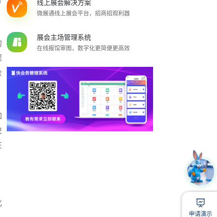
线上展会解决方案
微展通线上展会平台，招商招观利器
展会主场管理系统
的
在线报馆审图，数字化更简便更高效
程
会
如
校
在
1
化
扫
申请演示