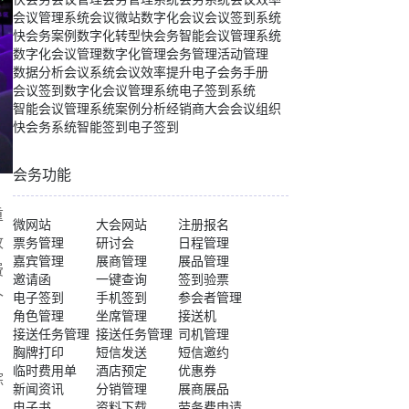
会议管理系统
会议微站
数字化会议
会议签到系统
快会务案例
数字化转型
快会务智能会议管理系统
数字化会议管理
数字化管理
会务管理
活动管理
数据分析
会议系统
会议效率提升
电子会务手册
会议签到
数字化会议管理系统
电子签到系统
智能会议管理系统
案例分析
经销商大会
会议组织
快会务系统
智能签到
电子签到
会务功能
重
微网站
大会网站
注册报名
收
票务管理
研讨会
日程管理
嘉宾管理
展商管理
展品管理
费
邀请函
一键查询
签到验票
个
电子签到
手机签到
参会者管理
角色管理
坐席管理
接送机
接送任务管理
接送任务管理
司机管理
胸牌打印
短信发送
短信邀约
临时费用单
酒店预定
优惠券
综
新闻资讯
分销管理
展商展品
电子书
资料下载
劳务费申请